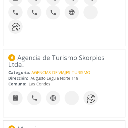




Agencia de Turismo Skorpios
6
Ltda.
Categoría:
AGENCIAS DE VIAJES
TURISMO
Dirección:
Augusto Leguia Norte 118
Comuna:
Las Condes


