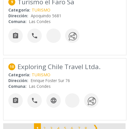
Turismo el Faro Sa
9
Categoría:
TURISMO
Dirección:
Apoquindo 5681
Comuna:
Las Condes


Exploring Chile Travel Ltda.
10
Categoría:
TURISMO
Dirección:
Enrique Foster Sur 76
Comuna:
Las Condes



❯
1
2
3
4
5
6
7
8