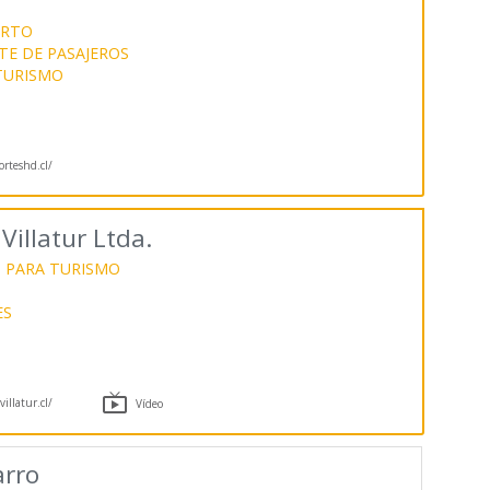
ERTO
E DE PASAJEROS
TURISMO
orteshd.cl/
illatur Ltda.
 PARA TURISMO
ES

illatur.cl/
Vídeo
arro