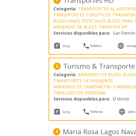
Transportes HD
1
Categoría:
TRANSPORTES AL AEROPU
TRANSPORTES TURISTICOS
TRANSPORT
BUSES VIAJES ESPECIALES
BUSES PARA 
ARRIENDO DE BUSES
TRANSFER VIP
Servicios disponibles para:
San Ramón



Teléfono
transp
Ficha
Turismo & Transporte V
2
Categoría:
ARRIENDO DE BUSES
BUSES
TRANSPORTE DE PASAJEROS
ARRIENDO DE CAMIONETAS Y MINIBUS
TRASLADO DE PERSONAL
Servicios disponibles para:
El Monte



Teléfonos
www.v
Ficha
Maria Rosa Lagos Nav
3