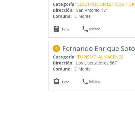
Categoría:
ELECTRODOMESTICOS
TUR
Dirección:
San Antonio 121
Comuna:
El Monte


Teléfono
Ficha
Fernando Enrique Soto
4
Categoría:
TURISMO
ALMACENES
Dirección:
Los Libertadores 567
Comuna:
El Monte


Teléfono
Ficha