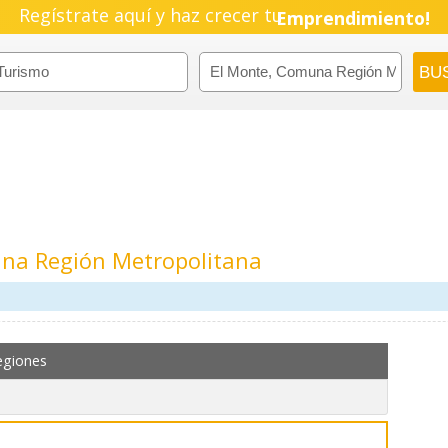
Regístrate aquí y haz crecer tu
Emprendimiento!
na Región Metropolitana
m
egiones