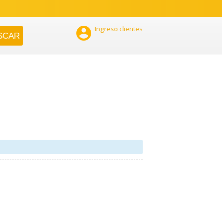

Ingreso clientes