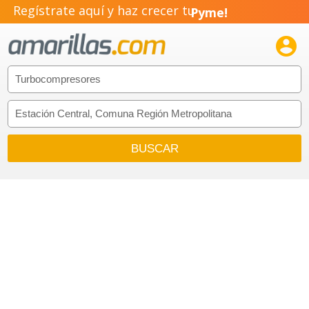
Regístrate aquí y haz crecer tu
Pyme!
Emprendimiento!
