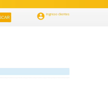

Ingreso clientes