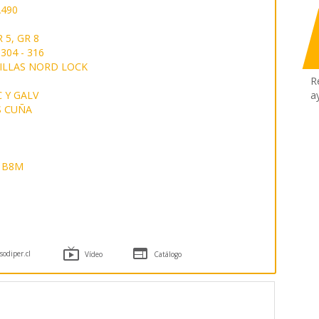
490
 5, GR 8
304 - 316
ILLAS NORD LOCK
R
 Y GALV
a
S CUÑA
 B8M


odiper.cl
Vídeo
Catálogo