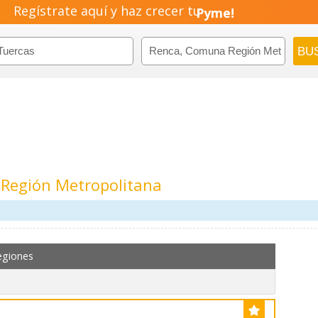
Negocio!
Regístrate aquí y haz crecer tu
Pyme!
Emprendimiento!
Región Metropolitana
egiones