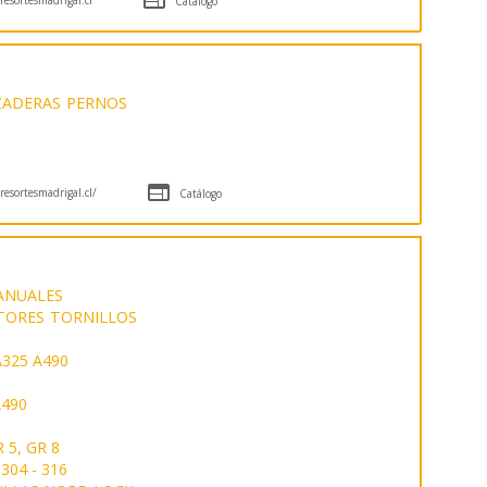
Catálogo
ZADERAS
PERNOS

esortesmadrigal.cl/
Catálogo
ANUALES
TORES
TORNILLOS
325 A490
490
 5, GR 8
304 - 316