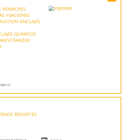
S
REMACHES
AS
FIJACIONES
RUCCION
ANCLAJES
LAJES QUÍMICOS
MAESTRANZAS
S
per.cl/
ERNOS
RESORTES

esortesmadrigal.cl