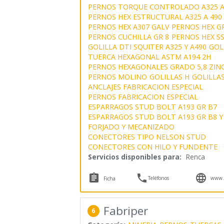
PERNOS TORQUE CONTROLADO A325 A
PERNOS HEX ESTRUCTURAL A325 A 490
PERNOS HEX A307 GALV
PERNOS HEX GR
PERNOS CUCHILLA GR 8
PERNOS HEX SS
GOLILLA DTI SQUITER A325 Y A490
GOL
TUERCA HEXAGONAL ASTM A194 2H
PERNOS HEXAGONALES GRADO 5,8 ZINC
PERNOS MOLINO
GOLILLAS H
GOLILLA
ANCLAJES FABRICACION ESPECIAL
PERNOS FABRICACION ESPECIAL
ESPARRAGOS STUD BOLT A193 GR B7
ESPARRAGOS STUD BOLT A193 GR B8 Y
FORJADO Y MECANIZADO
CONECTORES TIPO NELSON STUD
CONECTORES CON HILO Y FUNDENTE
Servicios disponibles para:
Renca



Teléfonos
www.s
Ficha
Fabriper
6