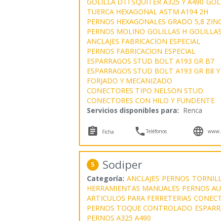
GOLILLA DTI SQUITER A325 Y A490
GOL
TUERCA HEXAGONAL ASTM A194 2H
PERNOS HEXAGONALES GRADO 5,8 ZINC
PERNOS MOLINO
GOLILLAS H
GOLILLA
ANCLAJES FABRICACION ESPECIAL
PERNOS FABRICACION ESPECIAL
ESPARRAGOS STUD BOLT A193 GR B7
ESPARRAGOS STUD BOLT A193 GR B8 Y
FORJADO Y MECANIZADO
CONECTORES TIPO NELSON STUD
CONECTORES CON HILO Y FUNDENTE
Servicios disponibles para:
Renca



Teléfonos
www.s
Ficha
Sodiper
5
Categoría:
ANCLAJES
PERNOS
TORNIL
HERRAMIENTAS MANUALES
PERNOS A
ARTICULOS PARA FERRETERIAS
CONEC
PERNOS TOQUE CONTROLADO
ESPARR
PERNOS A325 A490