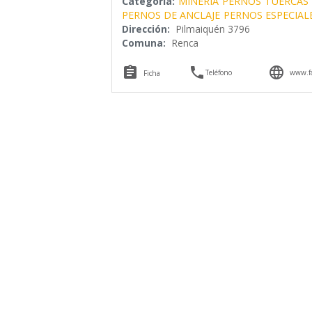
Categoría:
MINERIA
PERNOS
TUERCAS
PERNOS DE ANCLAJE
PERNOS ESPECIAL
Dirección:
Pilmaiquén 3796
Comuna:
Renca



Teléfono
www.fa
Ficha