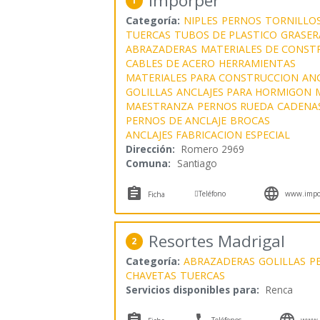
Imporper
1
Categoría:
NIPLES
PERNOS
TORNILLO
TUERCAS
TUBOS DE PLASTICO
GRASER
ABRAZADERAS
MATERIALES DE CONST
CABLES DE ACERO
HERRAMIENTAS
MATERIALES PARA CONSTRUCCION
ANC
GOLILLAS
ANCLAJES PARA HORMIGON
MAESTRANZA
PERNOS RUEDA
CADENA
PERNOS DE ANCLAJE
BROCAS
ANCLAJES FABRICACION ESPECIAL
Dirección:
Romero 2969
Comuna:
Santiago



Teléfono
www.impor
Ficha
Resortes Madrigal
2
Categoría:
ABRAZADERAS
GOLILLAS
P
CHAVETAS
TUERCAS
Servicios disponibles para:
Renca



Teléfonos
www.r