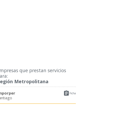
mpresas que prestan servicios
ara:
egión Metropolitana

mporper
Ficha
antiago