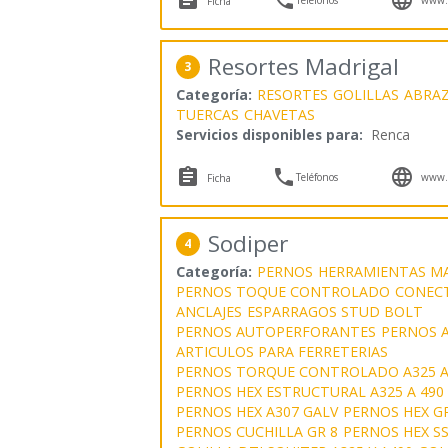
Ficha
Resortes Madrigal
3
Categoría:
RESORTES
GOLILLAS
ABRA
TUERCAS
CHAVETAS
Servicios disponibles para:
Renca



Teléfonos
www.r
Ficha
Sodiper
4
Categoría:
PERNOS
HERRAMIENTAS M
PERNOS TOQUE CONTROLADO
CONEC
ANCLAJES
ESPARRAGOS STUD BOLT
PERNOS AUTOPERFORANTES
PERNOS A
ARTICULOS PARA FERRETERIAS
PERNOS TORQUE CONTROLADO A325 A
PERNOS HEX ESTRUCTURAL A325 A 490
PERNOS HEX A307 GALV
PERNOS HEX GR
PERNOS CUCHILLA GR 8
PERNOS HEX SS