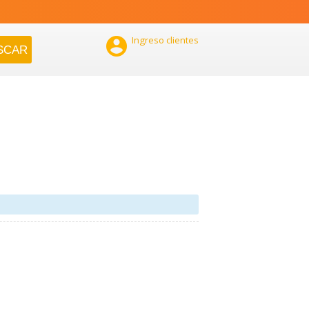

Ingreso clientes