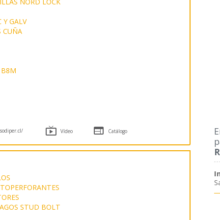
ILLAS NORD LOCK
 Y GALV
S CUÑA
 B8M


E
odiper.cl/
Vídeo
Catálogo
p
R
I
LOS
S
UTOPERFORANTES
TORES
AGOS STUD BOLT