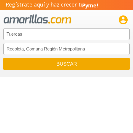
Negocio!
Regístrate aquí y haz crecer tu
Pyme!

Emprendimiento!