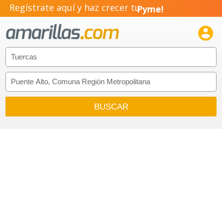
Regístrate aquí y haz crecer tu
Pyme!
Emprendimiento!
