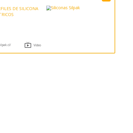
FILES DE SILICONA
TRICOS

lpak.cl/
Vídeo