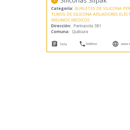
Siliconas Silpak
1
Categoría:
BURLETES DE SILICONA
PER
TUBOS DE SILICONA
AISLADORES ELEC
INSUMOS MEDICOS
Dirección:
Parinacota 381
Comuna:
Quilicura



Teléfono
www.si
Ficha