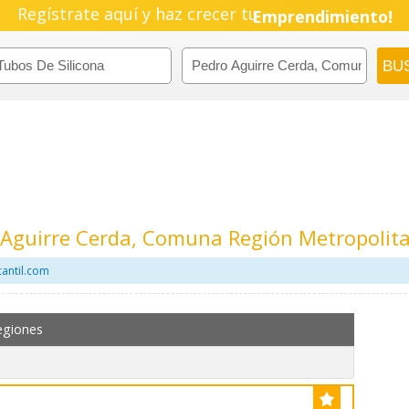
Regístrate aquí y haz crecer tu
Emprendimiento!
o Aguirre Cerda, Comuna Región Metropolit
cantil.com
egiones