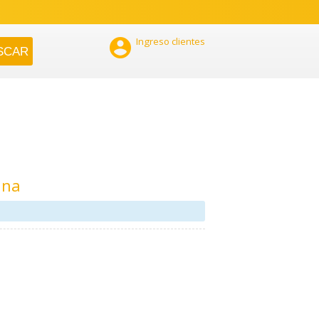

Ingreso clientes
ana