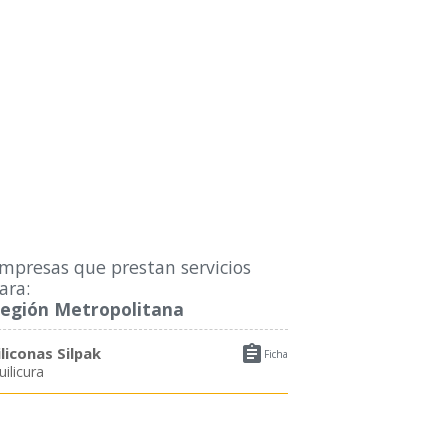
mpresas que prestan servicios
ara:
egión Metropolitana

iliconas Silpak
Ficha
uilicura