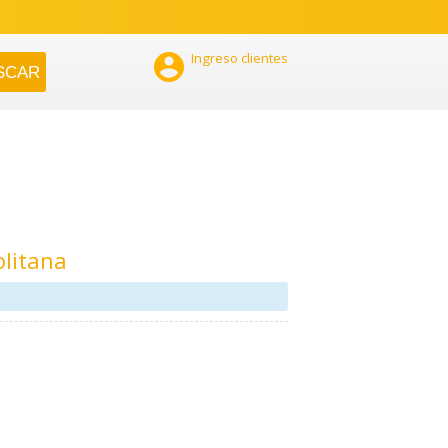

Ingreso clientes
olitana