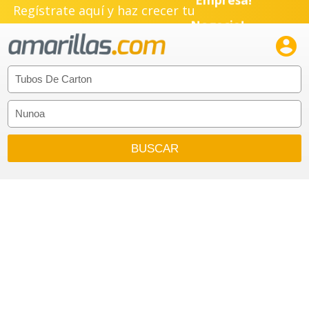
Regístrate aquí y haz crecer tu
Negocio!
Pyme!

Emprendimiento!