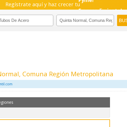
Regístrate aquí y haz crecer tu
Pyme!
Emprendimiento!
Normal, Comuna Región Metropolitana
ntil.com
egiones