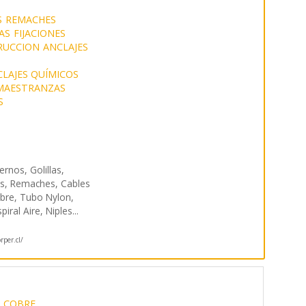
S
REMACHES
AS
FIJACIONES
RUCCION
ANCLAJES
LAJES QUÍMICOS
MAESTRANZAS
S
ernos, Golillas,
les, Remaches, Cables
re, Tubo Nylon,
piral Aire, Niples
...
per.cl/
COBRE