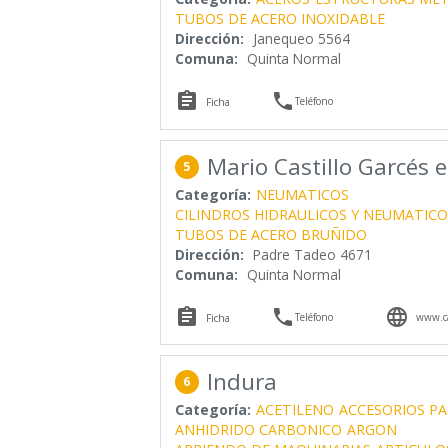
TUBOS DE ACERO INOXIDABLE
Dirección:
Janequeo 5564
Comuna:
Quinta Normal


Teléfono
Ficha
Mario Castillo Garcés e
5
Categoría:
NEUMATICOS
CILINDROS HIDRAULICOS Y NEUMATICO
TUBOS DE ACERO BRUÑIDO
Dirección:
Padre Tadeo 4671
Comuna:
Quinta Normal



Teléfono
www.cas
Ficha
Indura
6
Categoría:
ACETILENO
ACCESORIOS P
ANHIDRIDO CARBONICO
ARGON