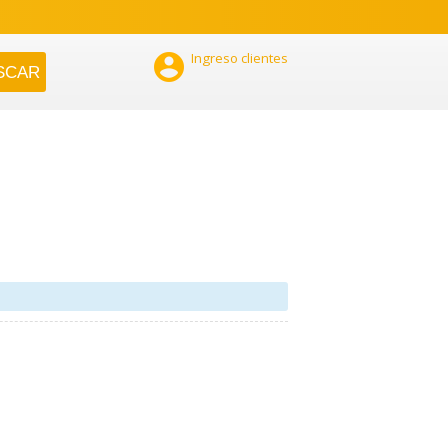

Ingreso clientes