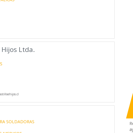
 Hijos Ltda.
S
tilloehijos.cl
ARA SOLDADORAS
R
a