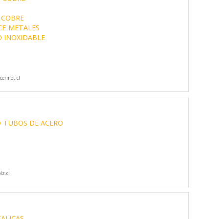
 COBRE
CE
METALES
 INOXIDABLE
ermet.cl
O
TUBOS DE ACERO
z.cl
ALICAS