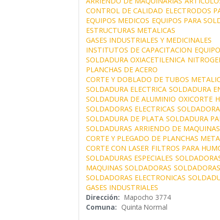
ARRIENDO DE MAQUINARIAS
ARTICULO
CONTROL DE CALIDAD
ELECTRODOS P
EQUIPOS MEDICOS
EQUIPOS PARA SOL
ESTRUCTURAS METALICAS
GASES INDUSTRIALES Y MEDICINALES
INSTITUTOS DE CAPACITACION
EQUIPO
SOLDADURA OXIACETILENICA
NITROGE
PLANCHAS DE ACERO
CORTE Y DOBLADO DE TUBOS METALI
SOLDADURA ELECTRICA
SOLDADURA EN
SOLDADURA DE ALUMINIO
OXICORTE
H
SOLDADORAS ELECTRICAS
SOLDADORAS
SOLDADURA DE PLATA
SOLDADURA PA
SOLDADURAS
ARRIENDO DE MAQUINA
CORTE Y PLEGADO DE PLANCHAS META
CORTE CON LASER
FILTROS PARA HUM
SOLDADURAS ESPECIALES
SOLDADORAS
MAQUINAS SOLDADORAS
SOLDADORAS
SOLDADORAS ELECTRONICAS
SOLDADU
GASES INDUSTRIALES
Dirección:
Mapocho 3774
Comuna:
Quinta Normal