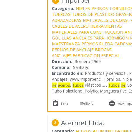
Imporper
1
Categoría:
NIPLES
PERNOS
TORNILLO
TUERCAS
TUBOS DE PLASTICO
GRASER
ABRAZADERAS
MATERIALES DE CONST
CABLES DE ACERO
HERRAMIENTAS
MATERIALES PARA CONSTRUCCION
ANC
GOLILLAS
ANCLAJES PARA HORMIGON
MAESTRANZA
PERNOS RUEDA
CADENA
PERNOS DE ANCLAJE
BROCAS
ANCLAJES FABRICACION ESPECIAL
Dirección:
Romero 2969
Comuna:
Santiago
Encontrado en:
Productos y servicios...
P
Anclajes, www.imporper.cl, Tornillos, Nip
,
Plásticos ... ,
Cob
de
aceros
Tubos
Tubos
de
Tubo Polietileno, Polyflo, Manguera Pvc, Es



Teléfono
www.impor
Ficha
Acermet Ltda.
2
Categoría:
ACEROS
ALUMINIO
BRONCE