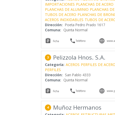
IMPORTACIONES
PLANCHAS DE ACERO
PLANCHAS DE ALUMINIO
PLANCHAS DE
TUBOS DE ACERO
PLANCHAS DE BRON
ACEROS INOXIDABLES
TUBOS DE ACERO
Dirección:
Poeta Pedro Prado 1617
Comuna:
Quinta Normal



Teléfono
www.ac
Ficha
Pelizzola Hnos. S.A.
3
Categoría:
ACEROS
PERFILES DE ACER
PERFILES
Dirección:
San Pablo 4333
Comuna:
Quinta Normal



Teléfono
www.pl
Ficha
Muñoz Hermanos
4
Categoría:
ACEROS
ESTRUCTURAS MET