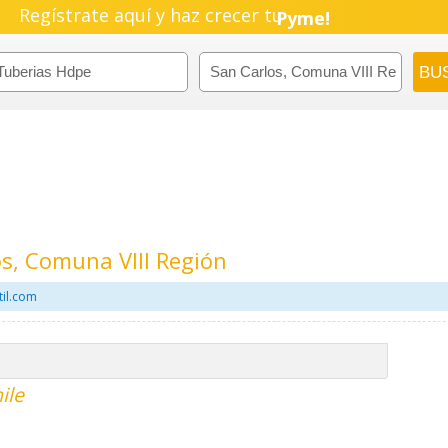
Negocio!
Regístrate aquí y haz crecer tu
Pyme!
Emprendimiento!
s, Comuna VIII Región
til.com
ile