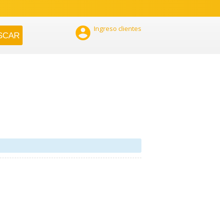

Ingreso clientes