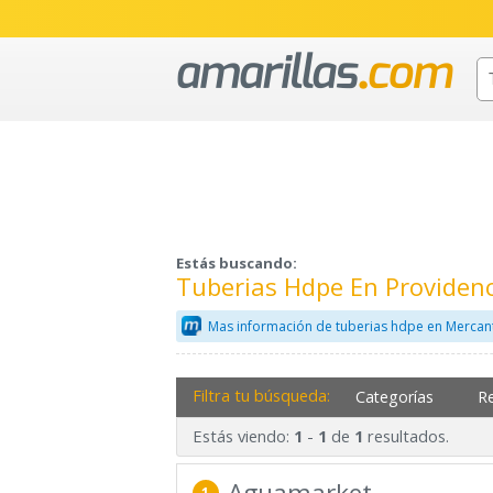
Estás buscando:
Tuberias Hdpe En Providen
Mas información de tuberias hdpe en Mercan
Filtra tu búsqueda:
Categorías
R
Estás viendo:
-
de
resultados.
1
1
1
Aguamarket
1