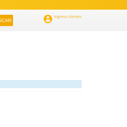

Ingreso clientes