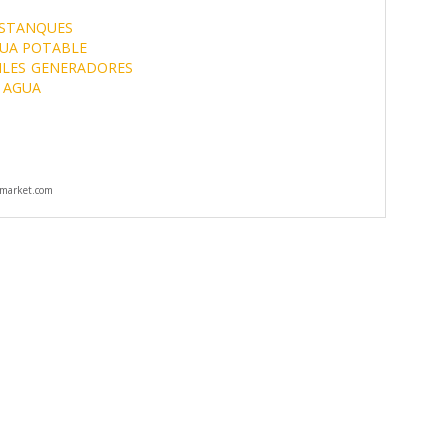
STANQUES
GUA POTABLE
ILES
GENERADORES
 AGUA
market.com