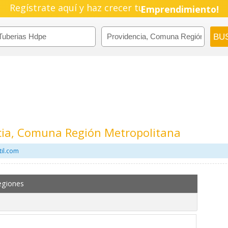
Regístrate aquí y haz crecer tu
Emprendimiento!
cia, Comuna Región Metropolitana
til.com
egiones