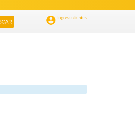

Ingreso clientes