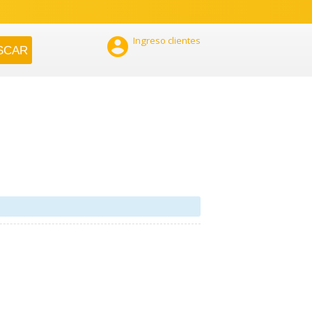

Ingreso clientes