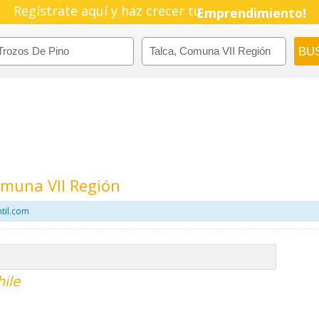
Regístrate aquí y haz crecer tu
Emprendimiento!
omuna VII Región
til.com
hile