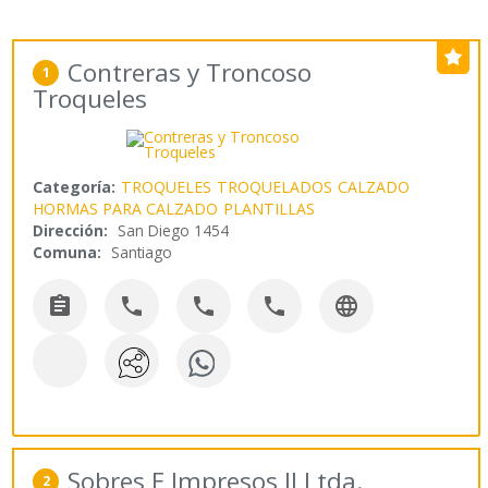
Contreras y Troncoso
1
Troqueles
Categoría:
TROQUELES
TROQUELADOS
CALZADO
HORMAS PARA CALZADO
PLANTILLAS
Dirección:
San Diego 1454
Comuna:
Santiago





Sobres E Impresos Jl Ltda.
2