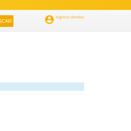

Ingreso clientes