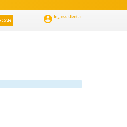

Ingreso clientes