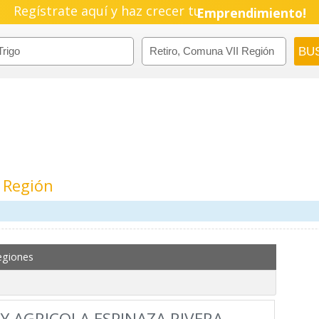
Regístrate aquí y haz crecer tu
Emprendimiento!
I Región
egiones
Y AGRICOLA ESPINAZA RIVERA