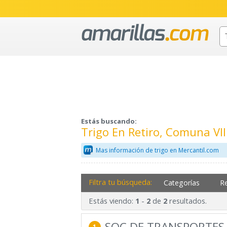
Estás buscando:
Trigo En Retiro, Comuna VI
Mas información de trigo en Mercantil.com
Filtra tu búsqueda:
Categorías
R
Estás viendo:
-
de
resultados.
1
2
2
SOC DE TRANSPORTES 
1