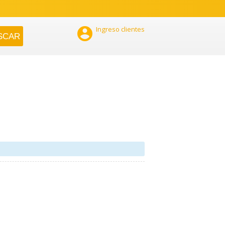

Ingreso clientes