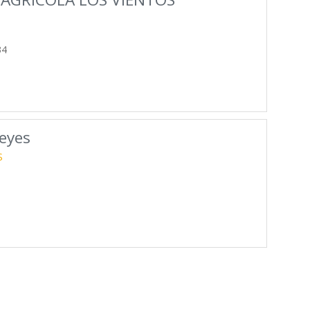
34
eyes
S