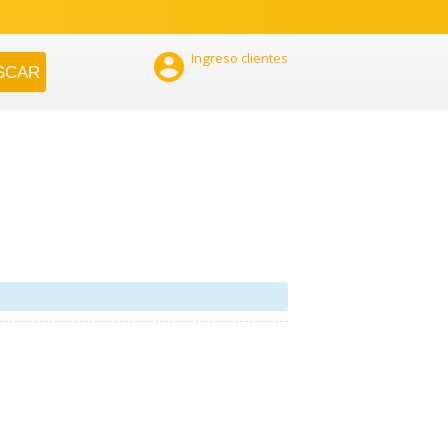

Ingreso clientes