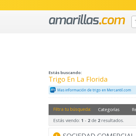
Estás buscando:
Trigo En La Florida
Mas información de trigo en Mercantil.com
Filtra tu búsqueda:
Categorías
R
Estás viendo:
-
de
resultados.
1
2
2
SOCIEDAD COMERCIAL 
1