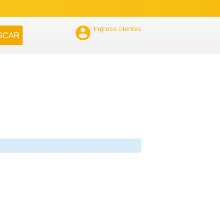

Ingreso clientes