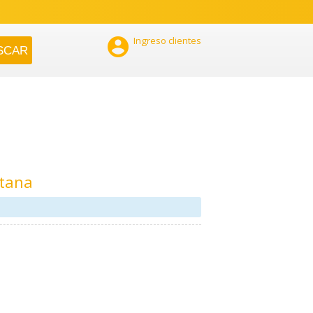

Ingreso clientes
itana