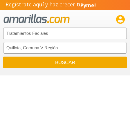
Regístrate aquí y haz crecer tu
Pyme!
Emprendimiento!
