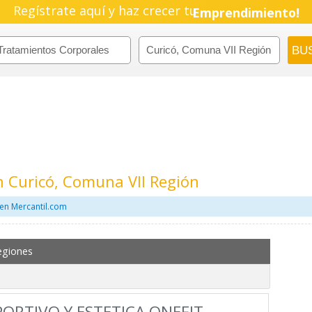
Regístrate aquí y haz crecer tu
Emprendimiento!
 Curicó, Comuna VII Región
en Mercantil.com
egiones
ORTIVO Y ESTETICA ONEFIT