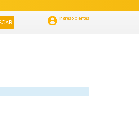

Ingreso clientes