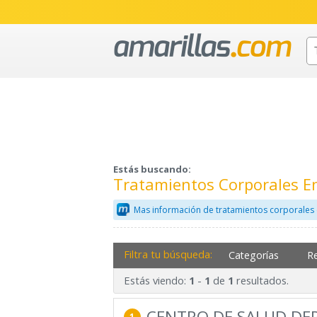
Estás buscando:
Tratamientos Corporales En
Mas información de tratamientos corporales 
Filtra tu búsqueda:
Categorías
R
Estás viendo:
-
de
resultados.
1
1
1
CENTRO DE SALUD DEP
1