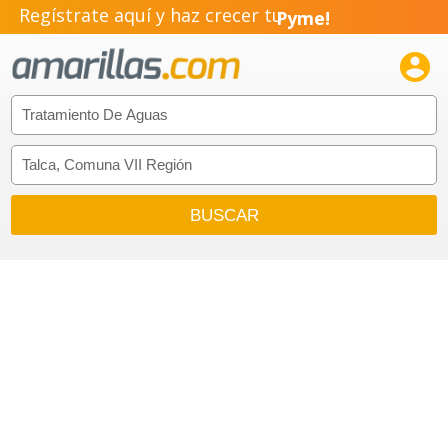
Regístrate aquí y haz crecer tu
Pyme!
Emprendimiento!
