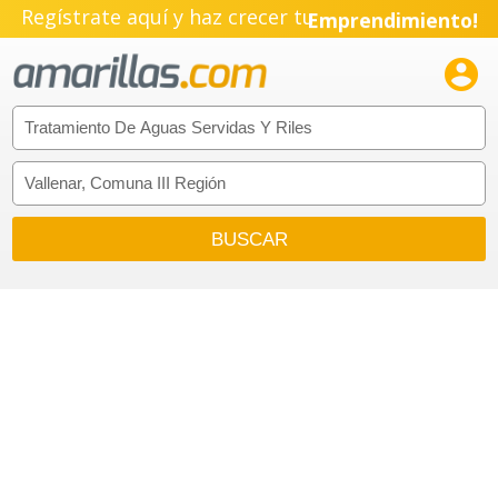
Pyme!
Regístrate aquí y haz crecer tu
Emprendimiento!
