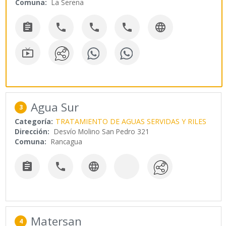
Comuna:
La Serena






Agua Sur
3
Categoría:
TRATAMIENTO DE AGUAS SERVIDAS Y RILES
Dirección:
Desvío Molino San Pedro 321
Comuna:
Rancagua



Matersan
4