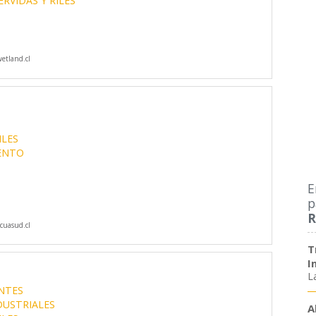
RVIDAS Y RILES
tland.cl
ILES
ENTO
E
p
R
uasud.cl
T
I
L
ANTES
DUSTRIALES
A