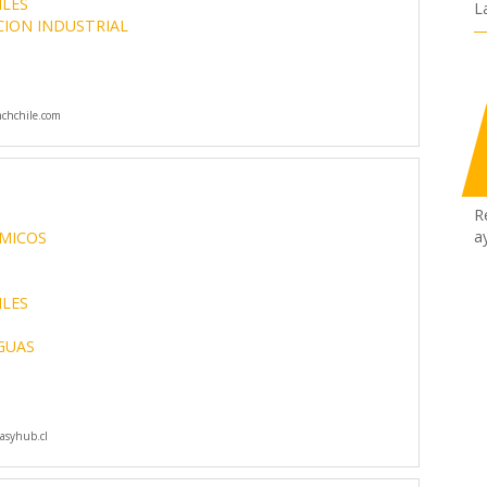
ILES
L
ION INDUSTRIAL
chchile.com
R
a
MICOS
ILES
GUAS
asyhub.cl