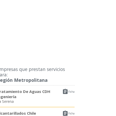
mpresas que prestan servicios
ara:
egión Metropolitana

ratamiento De Aguas CDH
Ficha
ngeniería
a Serena

lcantarillados Chile
Ficha