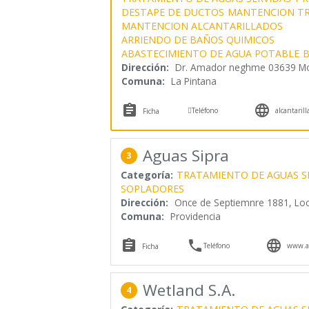
DESTAPE DE DUCTOS
MANTENCION TR
MANTENCION ALCANTARILLADOS
ARRIENDO DE BAÑOS QUIMICOS
ABASTECIMIENTO DE AGUA POTABLE
B
Dirección:
Dr. Amador neghme 03639 M
Comuna:
La Pintana



Teléfono
alcantaril
Ficha
Aguas Sipra
3
Categoría:
TRATAMIENTO DE AGUAS SE
SOPLADORES
Dirección:
Once de Septiemnre 1881, Loc
Comuna:
Providencia



Teléfono
www.ag
Ficha
Wetland S.A.
4