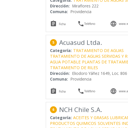
Categoría:
TRATAMIENTO DE AGUAS SE
Dirección:
Miraflores 222
Comuna:
Providencia



Teléfono
www.we
Ficha
Acuasud Ltda.
5
Categoría:
TRATAMIENTO DE AGUAS
TRATAMIENTO DE AGUAS SERVIDAS Y R
AGUA POTABLE
PLANTAS DE TRATAMI
TRATAMIENTO DE RILES
Dirección:
Eliodoro Yáñez 1649, Loc. 806
Comuna:
Providencia



Teléfono
www.ac
Ficha
NCH Chile S.A.
6
Categoría:
ACEITES Y GRASAS LUBRIC
PRODUCTOS QUIMICOS
SOLVENTES IN