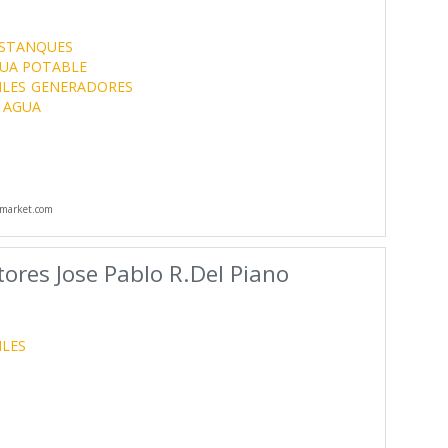
STANQUES
GUA POTABLE
ILES
GENERADORES
 AGUA
market.com
tores Jose Pablo R.Del Piano
ILES