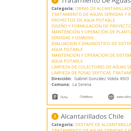
Tratamiento De Aguas
1
Categoría:
OBRAS DE ALCANTARILLAD
TRATAMIENTO DE AGUAS SERVIDAS Y R
PROYECTOS DE AGUA POTABLE
DISEÑO Y FORMULACION DE PROYECTO
MANTENCIÓN Y OPERACIÓN DE PLANT
SERVIDAS Y OSMOSIS
EVALUACION Y DIAGNOSTICO DE SISTE
AGUA POTABLE
MANTENCION Y OPERACION DE SISTEMA
AGUA POTABLE
LIMPIEZA DE COLECTORES DE AGUAS S
LIMPIEZA DE FOSAS SEPTICAS
TRATAMI
Dirección:
Gabriel González Videla 4503
Comuna:
La Serena



Teléfono
www.cdhin
Ficha
Alcantarillados Chile
2
Categoría:
DESTAPE DE ALCANTARILL
TRATAMIENTO DE AGUAS SERVIDAS Y R