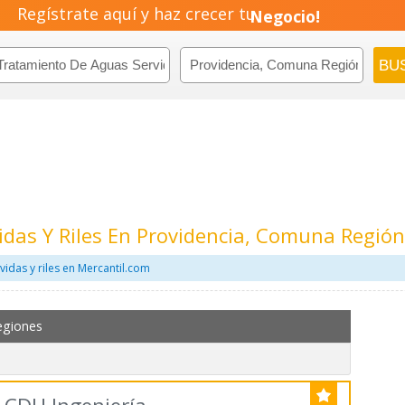
Regístrate aquí y haz crecer tu
Negocio!
Pyme!
Emprendimiento!
das Y Riles En Providencia, Comuna Regió
idas y riles en Mercantil.com
egiones