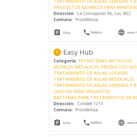
TRATAMIENTO DE AGUAS SERVIDAS Y R
PRODUCTOS QUIMICOS PARA MANTENC
Dirección:
La Concepcion 56, Loc. 802
Comuna:
Providencia



Teléfono
www.n
Ficha
Easy Hub
7
Categoría:
ESTANTERIAS METALICAS
MUEBLES METALICOS
PRODUCTOS QUI
TRATAMIENTO DE AGUAS
LOCKERS
TRATAMIENTO DE AGUAS RESIDUALES
TRATAMIENTO DE AGUAS SERVIDAS Y R
CASETAS PARA VIGILANTES
BACTERIAS PARA TRATAMIENTOS DE A
Dirección:
Condell 1213
Comuna:
Providencia



Teléfono
www.e
Ficha