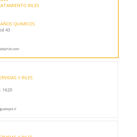
ATAMIENTO RILES
AÑOS QUIMICOS
od 43
ladoschile.com/
RVIDAS Y RILES
. 1620
uassipra.cl