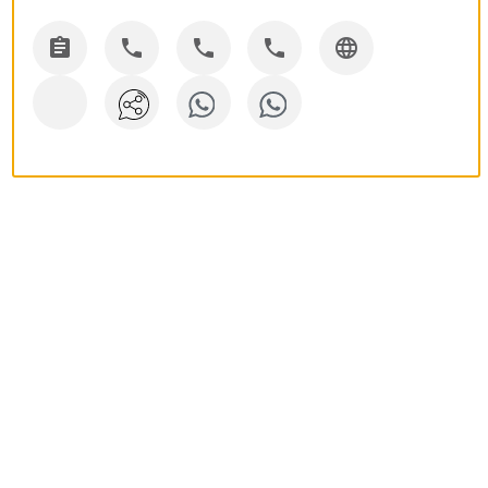




