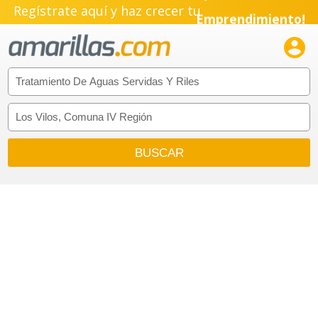
Pyme!
Regístrate aquí y haz crecer tu
Emprendimiento!
