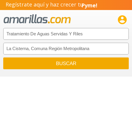
Regístrate aquí y haz crecer tu
Pyme!
Emprendimiento!
