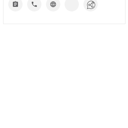


