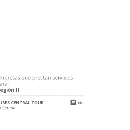
mpresas que prestan servicios
ara:
egión II

USES CENTRAL TOUR
Ficha
a Serena