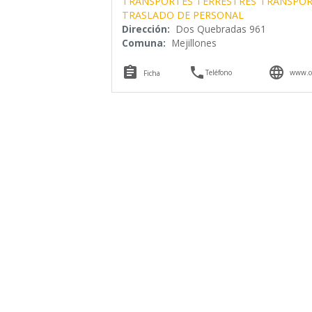
TRANSPORTES TERRESTRES
TRANSPOR
TRASLADO DE PERSONAL
Dirección:
Dos Quebradas 961
Comuna:
Mejillones



Teléfono
www.co
Ficha