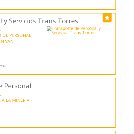
 y Servicios Trans Torres
L
 DE PERSONAL
EN VAN
s.cl/
e Personal
L
A LA MINERIA