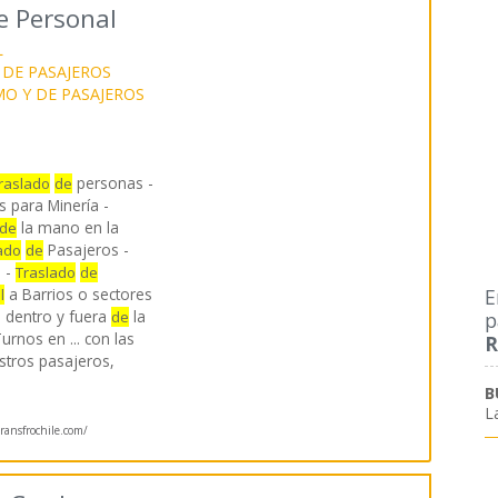
e Personal
L
DE PASAJEROS
O Y DE PASAJEROS
personas -
raslado
de
 para Minería -
la mano en la
de
Pasajeros -
ado
de
a -
Traslado
de
E
a Barrios o sectores
l
es dentro y fuera
la
p
de
urnos en ... con las
R
tros pasajeros,
B
L
ansfrochile.com/