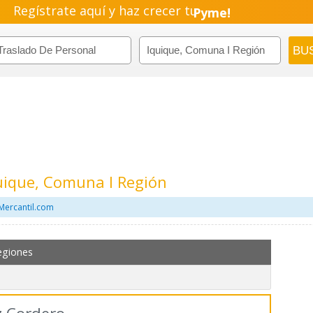
Regístrate aquí y haz crecer tu
Pyme!
Emprendimiento!
uique, Comuna I Región
Mercantil.com
egiones