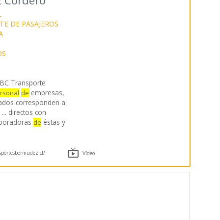
 Cordero
L
E DE PASAJEROS
A
OS
BC Transporte
empresas,
rsonal
de
utados corresponden a
... directos con
aboradoras
éstas y
de

portesbermudez.cl/
Vídeo