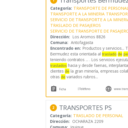
Transportes Bermúdez
1
Categoría:
TRANSPORTE DE PERSONA
TRANSPORTE A LA MINERIA
TRANSPORT
SERVICIO DE TRANSPORTE A LA MINERI
TRASLADO DE PASAJEROS
SERVICIO DE TRANSPORTE DE PASAJER
Dirección:
Los Aromos 8826
Comuna:
Antofagasta
Encontrado en:
Productos y servicios...
T
Bermudez esta orientada al
traslado
de
pe
teniendo contratos ... . Los servicios ejec
hacia y desde faenas, interplanta 
traslados
clientes
la gran minería, empresas col
de
otras
variados rubros
...
de



Teléfono
www.trans
Ficha
TRANSPORTES PS
2
Categoría:
TRASLADO DE PERSONAL
Dirección:
OCHARAZA 2209
Comuna:
Iquique