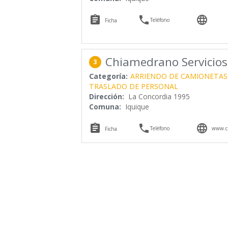



Teléfono
Ficha
Chiamedrano Servicios
3
Categoría:
ARRIENDO DE CAMIONETAS
TRASLADO DE PERSONAL
Dirección:
La Concordia 1995
Comuna:
Iquique



Teléfono
www.c
Ficha