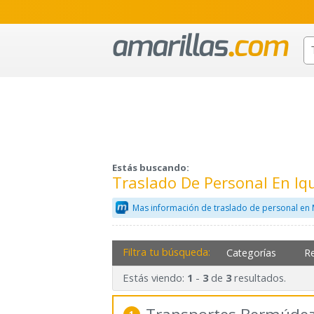
Estás buscando:
Traslado De Personal En Iq
Mas información de traslado de personal en 
Filtra tu búsqueda:
Categorías
R
Estás viendo:
-
de
resultados.
1
3
3