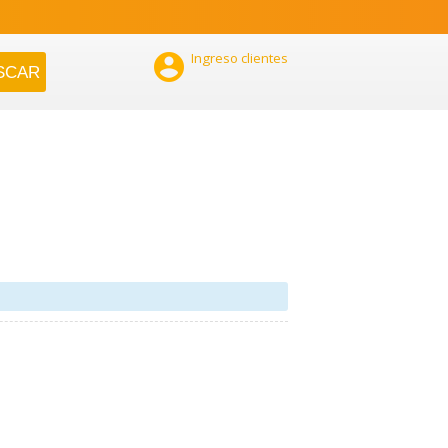

Ingreso clientes