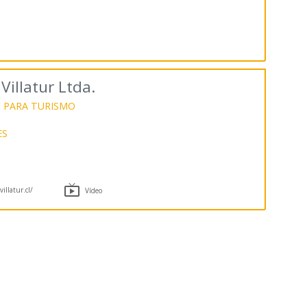
illatur Ltda.
 PARA TURISMO
ES

illatur.cl/
Vídeo