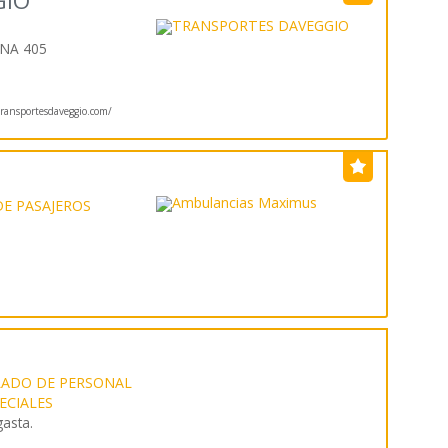
GIO
NA 405
ansportesdaveggio.com/
s
E PASAJEROS
LADO DE PERSONAL
PECIALES
gasta.