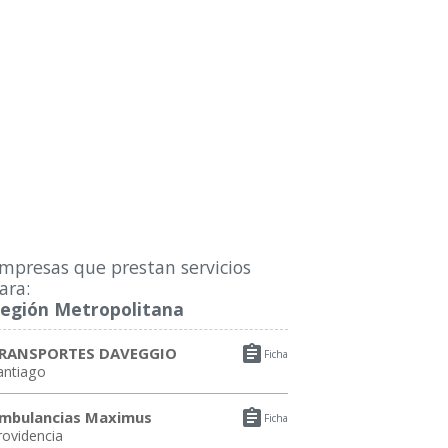
mpresas que prestan servicios
ara:
egión Metropolitana

RANSPORTES DAVEGGIO
Ficha
antiago

mbulancias Maximus
Ficha
rovidencia