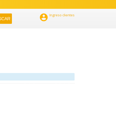

Ingreso clientes