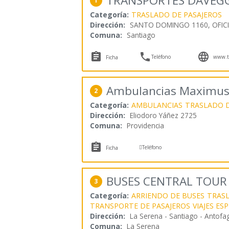
TRANSPORTES DAVEG
1
Categoría:
TRASLADO DE PASAJEROS
Dirección:
SANTO DOMINGO 1160, OFICI
Comuna:
Santiago



Teléfono
www.tr
Ficha
Ambulancias Maximu
2
Categoría:
AMBULANCIAS
TRASLADO D
Dirección:
Eliodoro Yáñez 2725
Comuna:
Providencia


Teléfono
Ficha
BUSES CENTRAL TOUR
3
Categoría:
ARRIENDO DE BUSES
TRAS
TRANSPORTE DE PASAJEROS
VIAJES ES
Dirección:
La Serena - Santiago - Antofa
Comuna:
La Serena