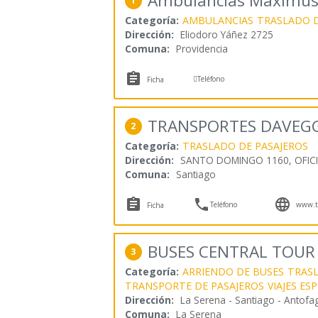
Ambulancias Maximu
1
Categoría:
AMBULANCIAS
TRASLADO D
Dirección:
Eliodoro Yáñez 2725
Comuna:
Providencia


Teléfono
Ficha
TRANSPORTES DAVEG
2
Categoría:
TRASLADO DE PASAJEROS
Dirección:
SANTO DOMINGO 1160, OFICI
Comuna:
Santiago



Teléfono
www.tr
Ficha
BUSES CENTRAL TOUR
3
Categoría:
ARRIENDO DE BUSES
TRAS
TRANSPORTE DE PASAJEROS
VIAJES ES
Dirección:
La Serena - Santiago - Antofa
Comuna:
La Serena