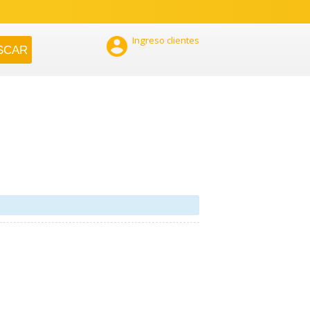

Ingreso clientes