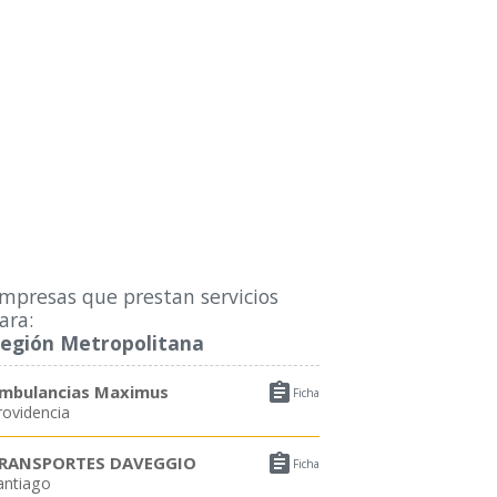
mpresas que prestan servicios
ara:
egión Metropolitana

mbulancias Maximus
Ficha
rovidencia

RANSPORTES DAVEGGIO
Ficha
antiago