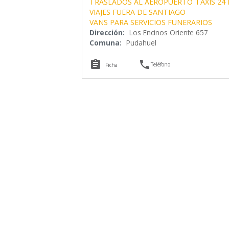
TRASLADOS AL AEROPUERTO
TAXIS 24
VIAJES FUERA DE SANTIAGO
VANS PARA SERVICIOS FUNERARIOS
Dirección:
Los Encinos Oriente 657
Comuna:
Pudahuel


Teléfono
Ficha