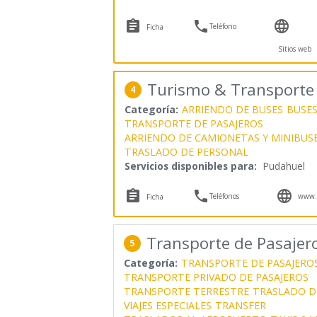



Teléfono
Ficha
Sitios web
Turismo & Transporte V
4
Categoría:
ARRIENDO DE BUSES
BUSES
TRANSPORTE DE PASAJEROS
ARRIENDO DE CAMIONETAS Y MINIBUS
TRASLADO DE PERSONAL
Servicios disponibles para:
Pudahuel



Teléfonos
www.v
Ficha
Transporte de Pasajer
5
Categoría:
TRANSPORTE DE PASAJERO
TRANSPORTE PRIVADO DE PASAJEROS
TRANSPORTE TERRESTRE
TRASLADO D
VIAJES ESPECIALES
TRANSFER