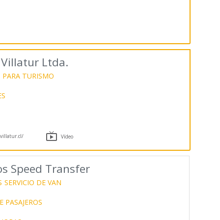
illatur Ltda.
 PARA TURISMO
ES

illatur.cl/
Vídeo
os Speed Transfer
S
SERVICIO DE VAN
E PASAJEROS