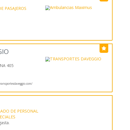
s
E PASAJEROS
GIO
NA 405
ansportesdaveggio.com/
LADO DE PERSONAL
PECIALES
gasta.