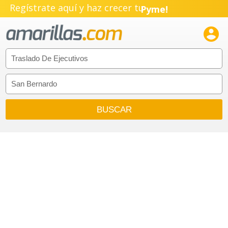
Regístrate aquí y haz crecer tu
Pyme!
Emprendimiento!
