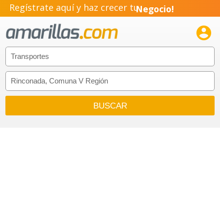
Regístrate aquí y haz crecer tu
Negocio!
Pyme!

Emprendimiento!