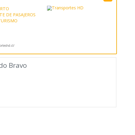
ERTO
E DE PASAJEROS
TURISMO
orteshd.cl/
ido Bravo