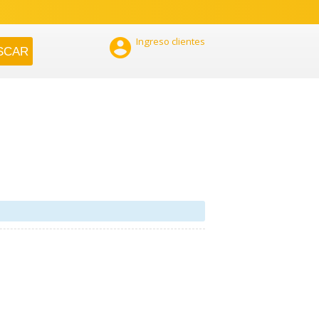

Ingreso clientes