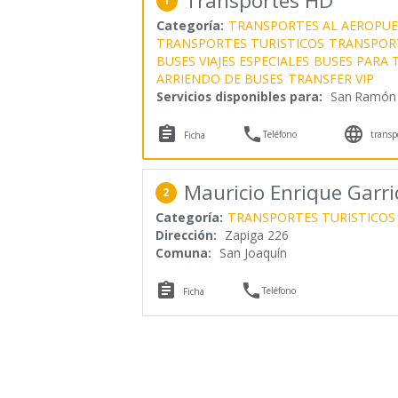
Transportes HD
1
Categoría:
TRANSPORTES AL AEROPU
TRANSPORTES TURISTICOS
TRANSPORT
BUSES VIAJES ESPECIALES
BUSES PARA 
ARRIENDO DE BUSES
TRANSFER VIP
Servicios disponibles para:
San Ramón



Teléfono
transp
Ficha
Mauricio Enrique Garr
2
Categoría:
TRANSPORTES TURISTICOS
Dirección:
Zapiga 226
Comuna:
San Joaquín


Teléfono
Ficha