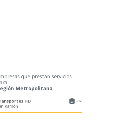
mpresas que prestan servicios
ara:
egión Metropolitana

ransportes HD
Ficha
an Ramón