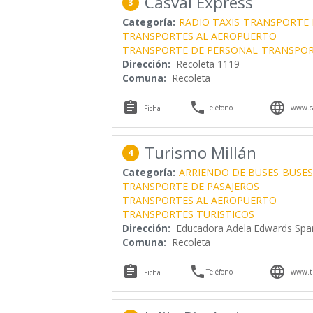
Casval Express
3
Categoría:
RADIO TAXIS
TRANSPORTE 
TRANSPORTES AL AEROPUERTO
TRANSPORTE DE PERSONAL
TRANSPOR
Dirección:
Recoleta 1119
Comuna:
Recoleta



Teléfono
www.ca
Ficha
Turismo Millán
4
Categoría:
ARRIENDO DE BUSES
BUSES
TRANSPORTE DE PASAJEROS
TRANSPORTES AL AEROPUERTO
TRANSPORTES TURISTICOS
Dirección:
Educadora Adela Edwards Spa
Comuna:
Recoleta



Teléfono
www.tu
Ficha