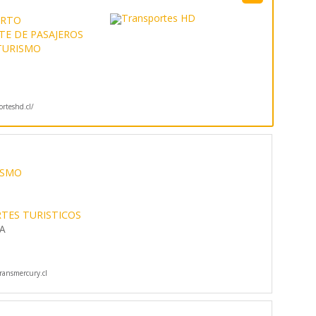
ERTO
E DE PASAJEROS
TURISMO
orteshd.cl/
ISMO
TES TURISTICOS
-A
ansmercury.cl