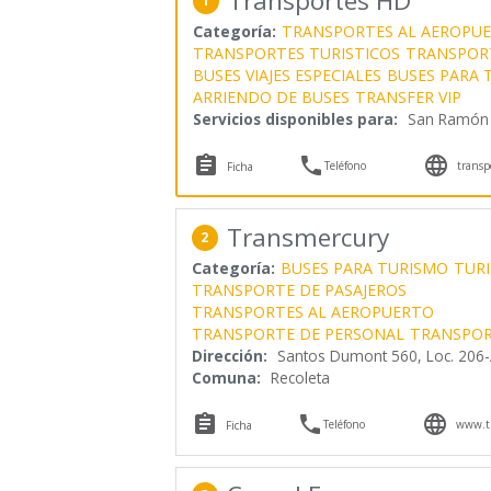
Transportes HD
1
Categoría:
TRANSPORTES AL AEROPU
TRANSPORTES TURISTICOS
TRANSPORT
BUSES VIAJES ESPECIALES
BUSES PARA 
ARRIENDO DE BUSES
TRANSFER VIP
Servicios disponibles para:
San Ramón



Teléfono
transp
Ficha
Transmercury
2
Categoría:
BUSES PARA TURISMO
TUR
TRANSPORTE DE PASAJEROS
TRANSPORTES AL AEROPUERTO
TRANSPORTE DE PERSONAL
TRANSPOR
Dirección:
Santos Dumont 560, Loc. 206
Comuna:
Recoleta



Teléfono
www.tr
Ficha