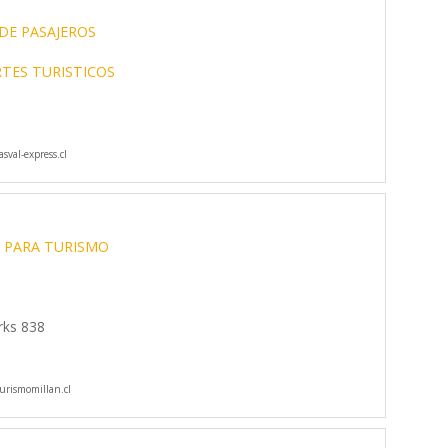
DE PASAJEROS
TES TURISTICOS
sval-express.cl
 PARA TURISMO
rks 838
rismomillan.cl