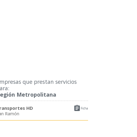
mpresas que prestan servicios
ara:
egión Metropolitana

ransportes HD
Ficha
an Ramón