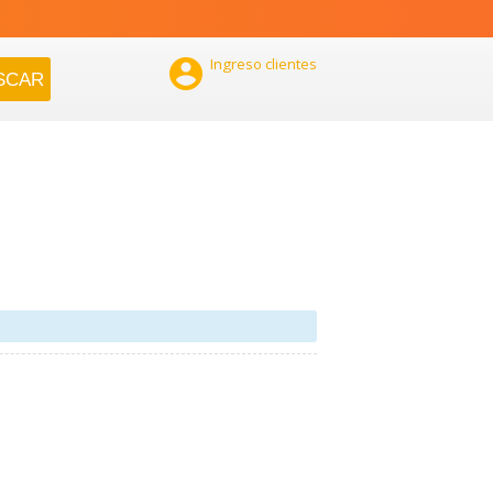

Ingreso clientes