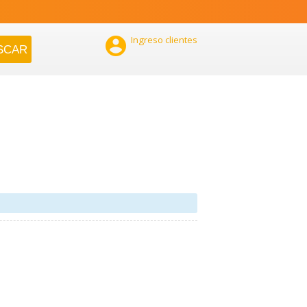

Ingreso clientes