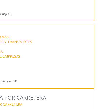
saayc.cl/
ANZAS
ES Y TRANSPORTES
RA
E EMPRESAS
orteszanetti.cl/
A POR CARRETERA
R CARRETERA