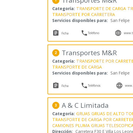
Transportes M&R
1
Categoría:
TRANSPORTE DE CARGA
TR
TRANSPORTE POR CARRETERA
Servicios disponibles para:
San Felipe



Teléfono
www.tr
Ficha
Transportes M&R
2
Categoría:
TRANSPORTE POR CARRET
TRANSPORTE DE CARGA
Servicios disponibles para:
San Felipe



Teléfonos
www.t
Ficha
A & C Limitada
3
Categoría:
GRUAS
GRUAS DE ALTO TO
TRANSPORTE DE CARGA POR CARRETE
CAMIONES PLUMA
GRUAS TELESCOPIC
Dirección:
Carretera F30 E Villa Los Leo