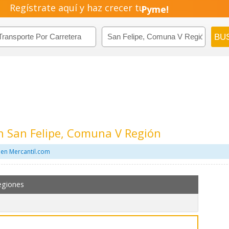
Regístrate aquí y haz crecer tu
Pyme!
Emprendimiento!
n San Felipe, Comuna V Región
 en Mercantil.com
egiones