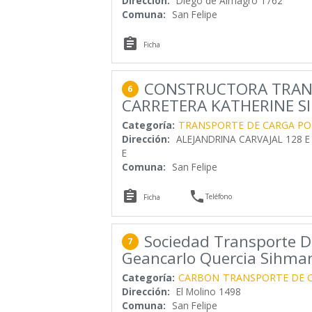
Dirección:
Diego de Almagro 1762
Comuna:
San Felipe

Ficha
CONSTRUCTORA TRAN
6
CARRETERA KATHERINE SI
Categoría:
TRANSPORTE DE CARGA PO
Dirección:
ALEJANDRINA CARVAJAL 128 E
E
Comuna:
San Felipe


Teléfono
Ficha
Sociedad Transporte D
7
Geancarlo Quercia Sihma
Categoría:
CARBON
TRANSPORTE DE 
Dirección:
El Molino 1498
Comuna:
San Felipe