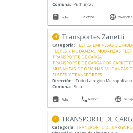
Comuna:
Puchuncaví



Teléfono
www.empre
Ficha
Transportes Zanetti
4
Categoría:
FLETES
EMPRESAS DE MUD
FLETES Y MUDANZAS
MUDANZAS
FLET
TRANSPORTE DE CARGA
TRANSPORTE DE CARGA POR CARRETE
MUDANZAS DE OFICINAS
MUDANZAS D
FLETES Y TRANSPORTES
Dirección:
Todo La región Metropolitana
Comuna:
Buin



Teléfono
transp
Ficha
TRANSPORTE DE CARG
5
Categoría:
TRANSPORTE DE CARGA PO