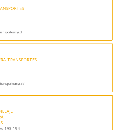
ANSPORTES
ansportesmyr.cl
ERA
TRANSPORTES
ransportesmyr.cl/
NELAJE
RA
AS
nes 193-194