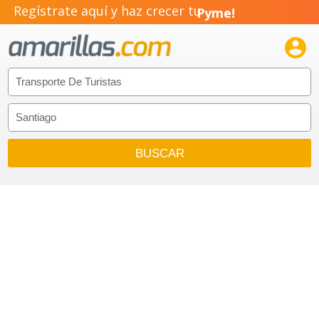
Regístrate aquí y haz crecer tu
Pyme!
Emprendimiento!
