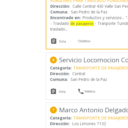
FURGONES PARA TRASLADO
FURGONES
Dirección:
Calle Central 430 Valle San Pe
Comuna:
San Pedro de la Paz
Encontrado en:
Productos y servicios...
"
- Traslado
- Tranporte Turist
de
pasajeros
traslado
...


Teléfono
Ficha
Servicio Locomocion C
6
Categoría:
TRANSPORTE DE PASAJERO
Dirección:
Central
Comuna:
San Pedro de la Paz


Teléfono
Ficha
Marco Antonio Delgado
7
Categoría:
TRANSPORTE DE PASAJERO
Dirección:
Los Limones 7132