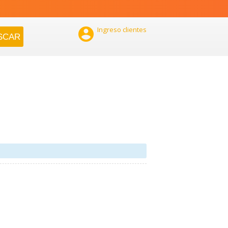

Ingreso clientes