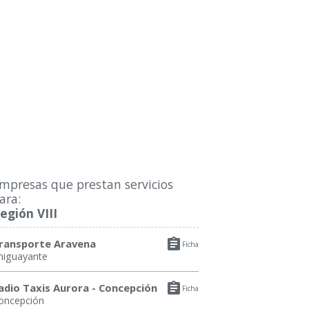
mpresas que prestan servicios
ara:
egión VIII

ransporte Aravena
Ficha
higuayante

adio Taxis Aurora - Concepción
Ficha
oncepción