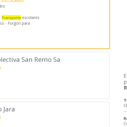
 ESCOLARES
dro
-
escolares
Transporte
ico - Furgon para
olectiva San Remo Sa
S
E
p
R
T
C
 Jara
S
R
C