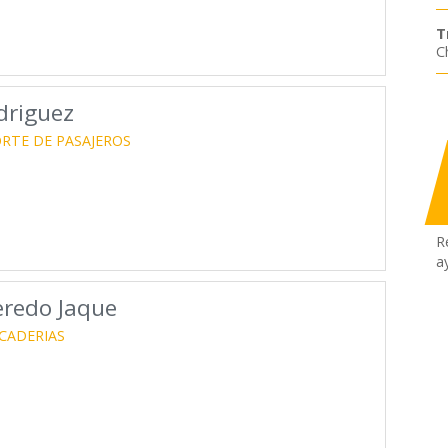
T
C
driguez
RTE DE PASAJEROS
R
a
eredo Jaque
CADERIAS