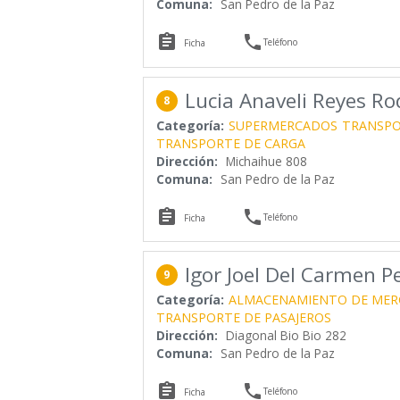
Comuna:
San Pedro de la Paz


Teléfono
Ficha
Lucia Anaveli Reyes Ro
8
Categoría:
SUPERMERCADOS
TRANSPO
TRANSPORTE DE CARGA
Dirección:
Michaihue 808
Comuna:
San Pedro de la Paz


Teléfono
Ficha
Igor Joel Del Carmen P
9
Categoría:
ALMACENAMIENTO DE MER
TRANSPORTE DE PASAJEROS
Dirección:
Diagonal Bio Bio 282
Comuna:
San Pedro de la Paz


Teléfono
Ficha