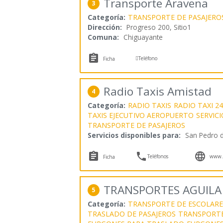
Transporte Aravena
3
Categoría:
TRANSPORTE DE PASAJERO
Dirección:
Progreso 200, Sitio1
Comuna:
Chiguayante


Teléfono
Ficha
Radio Taxis Amistad
4
Categoría:
RADIO TAXIS
RADIO TAXI 2
TAXIS EJECUTIVO AEROPUERTO
SERVICI
TRANSPORTE DE PASAJEROS
Servicios disponibles para:
San Pedro d



Teléfonos
www.t
Ficha
TRANSPORTES AGUILA
5
Categoría:
TRANSPORTE DE ESCOLARE
TRASLADO DE PASAJEROS
TRANSPORTE