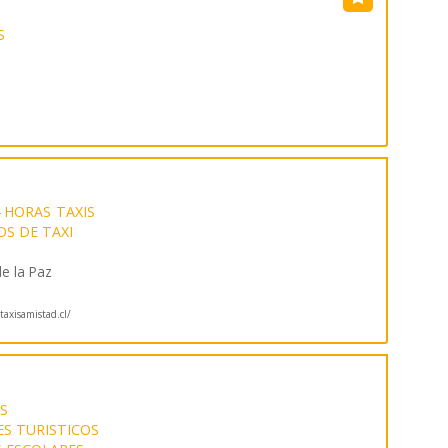
S
4 HORAS
TAXIS
OS DE TAXI
e la Paz
axisamistad.cl/
S
S TURISTICOS