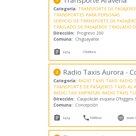
Transporte Aravena
1
Categoría:
TRANSPORTE DE PASAJERO
TRANSPORTES PARA PERSONAS
SERVICIO DE TRANSPORTE DE PASAJER
TRASLADO DE PASAJEROS
TRASLADO D
Dirección:
Progreso 200
Comuna:
Chiguayante


Teléfono
Ficha
Radio Taxis Aurora - 
2
Categoría:
RADIO TAXIS
TAXIS
RADIO T
TRANSPORTE DE PASAJEROS
TAXIS AL
RADIO TAXI EMPRESAS
RADIO TAXIS T
Dirección:
Caupolicán esquina O’higgins 
Comuna:
Concepción



Teléfono
www.ra
Ficha