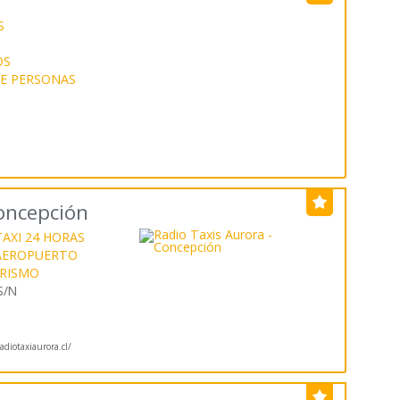
S
OS
E PERSONAS
Concepción
AXI 24 HORAS
 AEROPUERTO
URISMO
S/N
diotaxiaurora.cl/