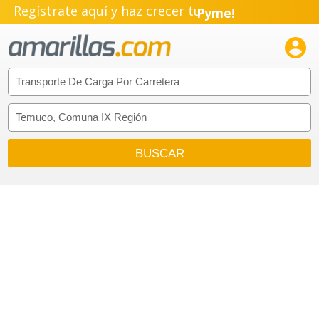
Regístrate aquí y haz crecer tu
Pyme!
Emprendimiento!
