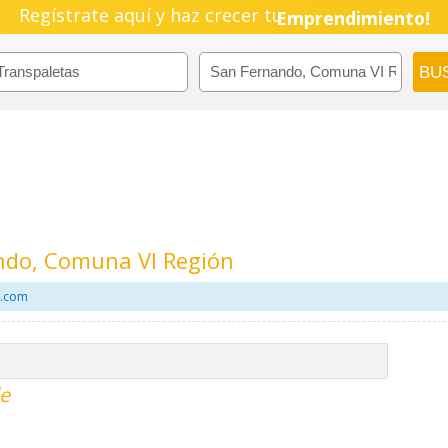
Regístrate aquí y haz crecer tu
Emprendimiento!
ndo, Comuna VI Región
l.com
le