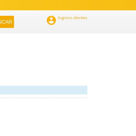

Ingreso clientes