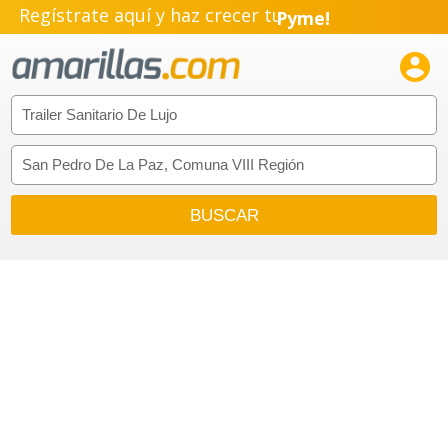
Regístrate aquí y haz crecer tu
Pyme!
Emprendimiento!
