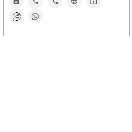




