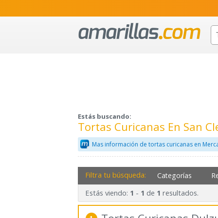
Estás buscando:
Tortas Curicanas En San C
Mas información de tortas curicanas en Merc
Filtra tu búsqueda:
Categorías
R
Estás viendo:
-
de
resultados.
1
1
1