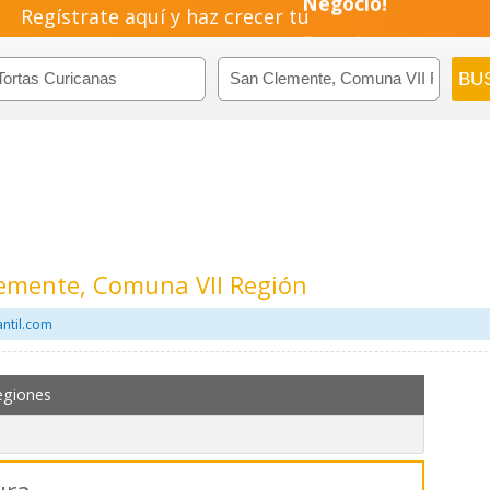
Regístrate aquí y haz crecer tu
Pyme!
Emprendimiento!
lemente, Comuna VII Región
antil.com
egiones