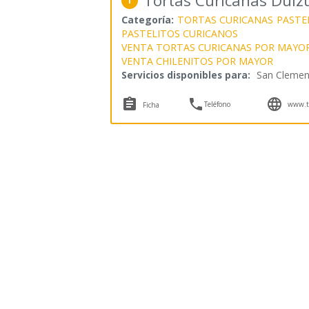
Tortas Curicanas Dulz
1
Categoría:
TORTAS CURICANAS
PASTE
PASTELITOS CURICANOS
VENTA TORTAS CURICANAS POR MAYO
VENTA CHILENITOS POR MAYOR
Servicios disponibles para:
San Clemen



Teléfono
www.to
Ficha