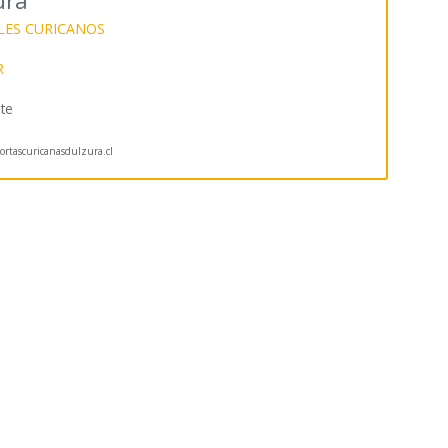
ura
LES CURICANOS
R
te
rtascuricanasdulzura.cl