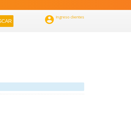

Ingreso clientes