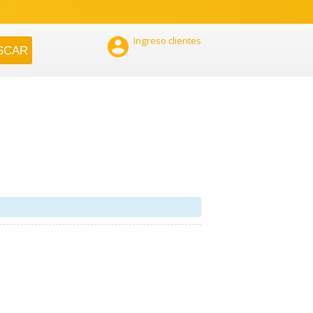

Ingreso clientes