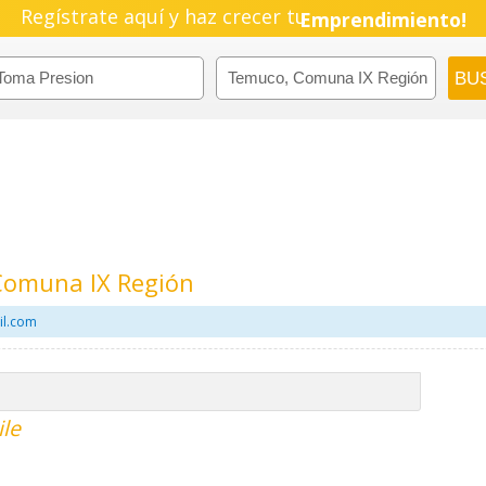
Regístrate aquí y haz crecer tu
Emprendimiento!
Comuna IX Región
il.com
le