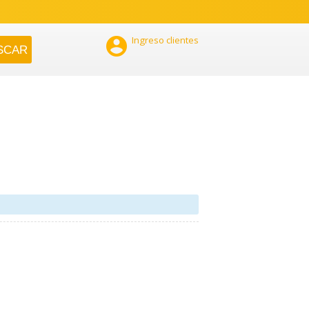

Ingreso clientes